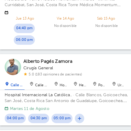
Curridabat, San José, Costa Rica
Torre Médica Momentum
Pinares, Frente a Walmart. Edificio Torre Médica. Piso 4.
Consultorio 39.
Jue 13 Ago
Vie 14 Ago
Sáb 15 Ago
No disponible
No disponible
04:40 pm
06:00 pm
Alberto Pagés Zamora
Cirugía General
5.0 (183 opiniones de pacientes)
Calle Blancos
Calle Blancos
Hospital
Heredia
Pozos
Uruca
Hospital Internacional La Católica..
· Calle Blancos, Goicoechea,
San José, Costa Rica
San Antonio de Guadalupe, Goicoechea,
frente a los Tribunales de Justicia. Edificio Torre Médica. Piso 2.
Martes 11 de Agosto
Consultorio 207.
04:00 pm
04:30 pm
05:00 pm