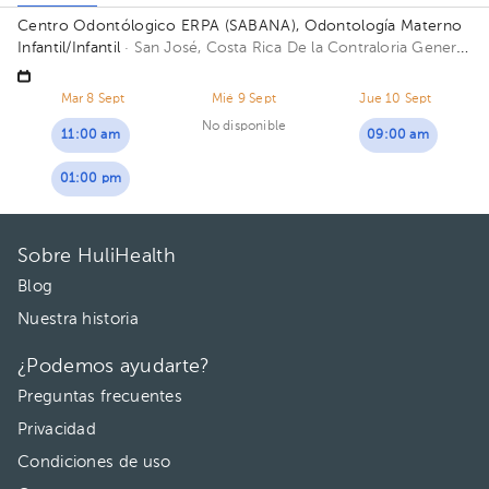
Centro Odontólogico ERPA (SABANA), Odontología Materno
Infantil/Infantil
· San José, Costa Rica
De la Contraloria General
de la República 500 metros Oeste y 300 metros Sur. A mano
izquierda, piso de adoquin y rejas negras; 500 metros oeste y
Mar 8 Sept
Mié 9 Sept
Jue 10 Sept
275 metros sur de la Contraloría General de la República
No disponible
11:00 am
09:00 am
01:00 pm
Sobre HuliHealth
Blog
Nuestra historia
¿Podemos ayudarte?
Preguntas frecuentes
Privacidad
Condiciones de uso