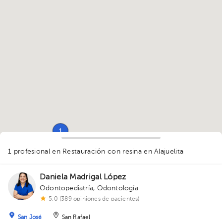
1
1 profesional en Restauración con resina
en Alajuelita
1
Daniela Madrigal López
Odontopediatría
,
Odontología
5.0 (389 opiniones de pacientes)
San José
San Rafael