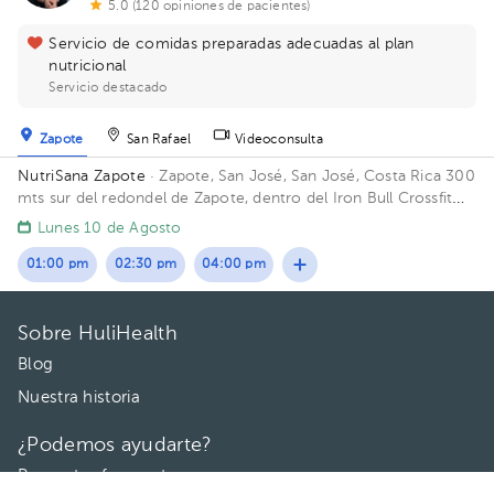
5.0 (120 opiniones de pacientes)
Servicio de comidas preparadas adecuadas al plan
nutricional
Servicio destacado
Zapote
San Rafael
Videoconsulta
NutriSana Zapote
· Zapote, San José, San José, Costa Rica
300
mts sur del redondel de Zapote, dentro del Iron Bull Crossfit
Edificio Crossfit IronBull.
Lunes 10 de Agosto
01:00 pm
02:30 pm
04:00 pm
Sobre HuliHealth
Blog
Nuestra historia
¿Podemos ayudarte?
Preguntas frecuentes