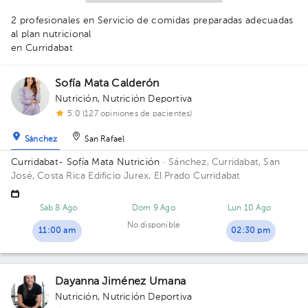
1
1
2 profesionales en Servicio de comidas preparadas adecuadas
1
al plan nutricional
en Curridabat
Sofía Mata Calderón
Nutrición
,
Nutrición Deportiva
5.0 (127 opiniones de pacientes)
Sánchez
San Rafael
Curridabat- Sofía Mata Nutrición
· Sánchez, Curridabat, San
José, Costa Rica
Edificio Jurex, El Prado Curridabat
Sáb 8 Ago
Dom 9 Ago
Lun 10 Ago
No disponible
11:00 am
02:30 pm
Dayanna Jiménez Umana
Nutrición
,
Nutrición Deportiva