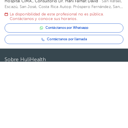
Hospital CIMA., Consultorio Dr. Hani Farhat David
· San Rafael,
Escazú, San José, Costa Rica
Autop. Próspero Fernández, San
Rafael de Escazú, San José; Avenida Médica Edificio Torre 2
La disponibilidad de este profesional no es pública.
Avenida Méd. Piso 6. Consultorio 609-611.
Contáctanos y conoce sus horarios.
Contáctanos por Whatsapp
Contáctanos por llamada
Sobre HuliHealth
Blog
Nuestra historia
¿Podemos ayudarte?
Preguntas frecuentes
Privacidad
Condiciones de uso
Contactanos