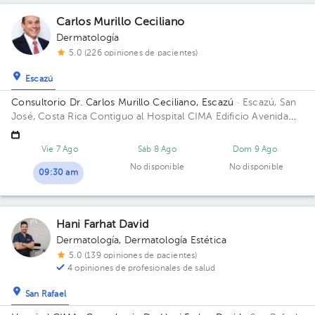
Carlos Murillo Ceciliano
Dermatología
5.0 (226 opiniones de pacientes)
Escazú
Consultorio Dr. Carlos Murillo Ceciliano, Escazú
· Escazú, San
José, Costa Rica
Contiguo al Hospital CIMA Edificio Avenida
Médica. Piso 1. Consultorio 107.
Vie 7 Ago
Sáb 8 Ago
Dom 9 Ago
No disponible
No disponible
09:30 am
Hani Farhat David
Dermatología
,
Dermatología Estética
5.0 (139 opiniones de pacientes)
4 opiniones de profesionales de salud
San Rafael