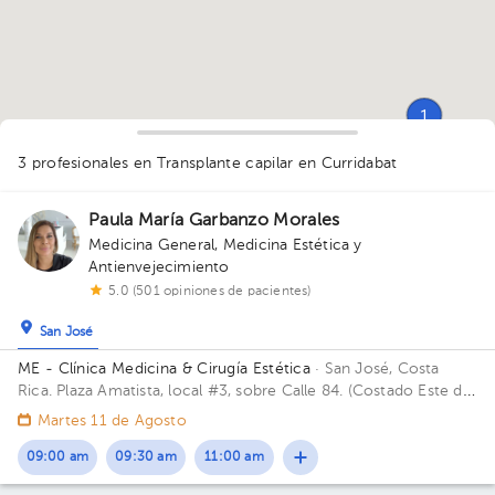
1
3 profesionales en Transplante capilar
en Curridabat
1
1
Paula María Garbanzo Morales
Medicina General
,
Medicina Estética y
Antienvejecimiento
5.0 (501 opiniones de pacientes)
San José
ME - Clínica Medicina & Cirugía Estética
· San José, Costa
Rica.
Plaza Amatista, local #3, sobre Calle 84. (Costado Este de
Plaza Mayor). Edificio Plaza Amatista. Piso 1. Consultorio Local
Martes 11 de Agosto
#3.
09:00 am
09:30 am
11:00 am