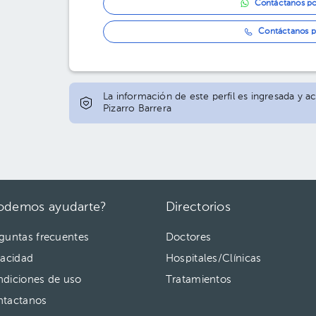
Contáctanos p
01:00 pm
Contáctanos p
01:20 pm
01:40 pm
02:00 pm
La información de este perfil es ingresada y ac
Pizarro Barrera
02:20 pm
02:40 pm
03:00 pm
03:20 pm
odemos ayudarte?
Directorios
03:40 pm
guntas frecuentes
Doctores
vacidad
Hospitales/Clínicas
05:00 pm
diciones de uso
Tratamientos
ntactanos