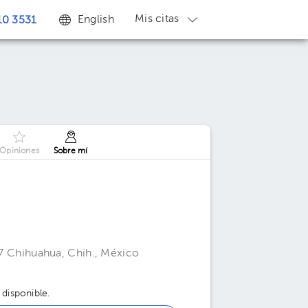
Mis citas
English
0 3531
Opiniones
Sobre mí
217 Chihuahua, Chih., México
 disponible.