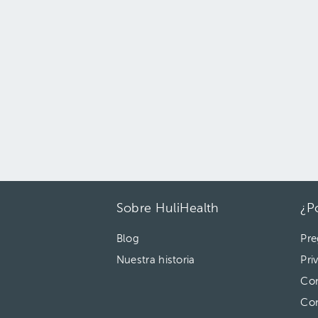
Sobre HuliHealth
¿P
Blog
Pre
Nuestra historia
Pri
Con
Co