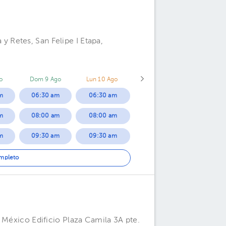
06:30 pm
07:00 pm
Retes, San Felipe I Etapa,
07:30 pm
o
Dom 9 Ago
Lun 10 Ago
m
06:30 am
06:30 am
m
08:00 am
08:00 am
m
09:30 am
09:30 am
m
11:00 am
11:00 am
ompleto
 México Edificio Plaza Camila 3A pte.