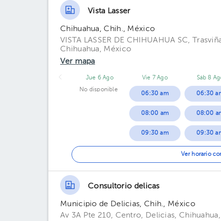
Vista Lasser
06:00 pm
06:00 pm
Chihuahua, Chih., México
06:30 pm
06:30 pm
VISTA LASSER DE CHIHUAHUA SC, Trasviña y 
Chihuahua, México
07:00 pm
07:00 pm
Ver mapa
07:30 pm
07:30 pm
Jue 6 Ago
Vie 7 Ago
Sáb 8 Ag
No disponible
06:30 am
06:30 a
08:00 am
08:00 a
09:30 am
09:30 a
11:00 a
Ver horario c
Consultorio delicas
Municipio de Delicias, Chih., México
Av 3A Pte 210, Centro, Delicias, Chihuahua,