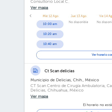
Consultorio Local C.
Ver mapa
Mié 12 Ago
Jue 13 Ago
Vie 14 A
No disponible
No disponi
10:00 am
10:20 am
10:40 am
11:00 am
Ver horario c
11:20 am
Ct Scan delicias
11:40 am
Municipio de Delicias, Chih., México
12:00 pm
CT Scan Centro de Cirugía Ambulatoria, Cal
Delicias, Chihuahua, México
12:20 pm
Ver mapa
12:40 pm
El horario no está