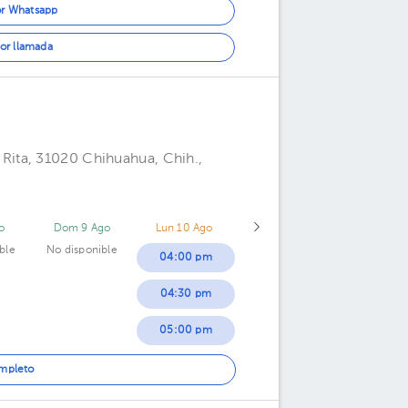
or Whatsapp
or llamada
ita, 31020 Chihuahua, Chih.,
o
Dom 9 Ago
Lun 10 Ago
ble
No disponible
04:00 pm
04:30 pm
05:00 pm
05:30 pm
ompleto
06:00 pm