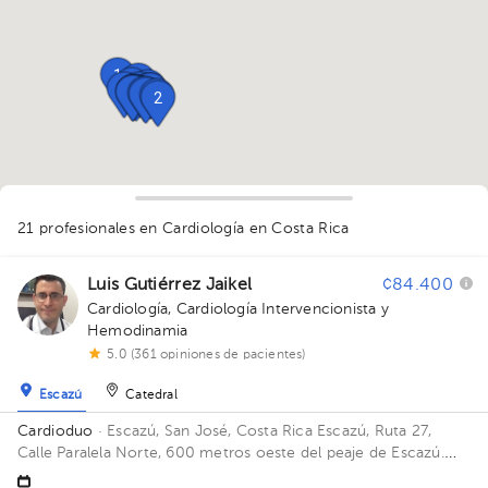
1
1
1
3
2
1
1
3
1
1
1
1
1
1
1
2
21 profesionales en Cardiología
en Costa Rica
Luis Gutiérrez Jaikel
¢84.400
Cardiología
,
Cardiología Intervencionista y
1
Hemodinamia
1
5.0 (361 opiniones de pacientes)
Escazú
Catedral
Cardioduo
· Escazú, San José, Costa Rica
Escazú, Ruta 27,
Calle Paralela Norte, 600 metros oeste del peaje de Escazú.
Frente a Avenida Escazú, al lado del Vindi. Edificio Duo Medical.