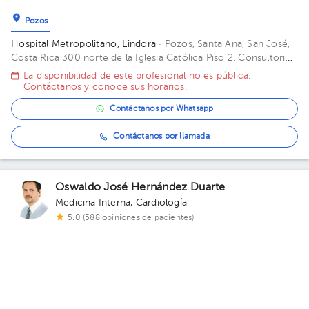
Pozos
Hospital Metropolitano, Lindora
· Pozos, Santa Ana, San José,
Costa Rica
300 norte de la Iglesia Católica Piso 2. Consultorio
7.
La disponibilidad de este profesional no es pública.
Contáctanos y conoce sus horarios.
Contáctanos por Whatsapp
Contáctanos por llamada
Oswaldo José Hernández Duarte
Medicina Interna
,
Cardiología
5.0 (588 opiniones de pacientes)
Hospital
Hospital Metropolitano, San José..
· Hospital, San José, San
José, Costa Rica
300 m sur del costado oeste del Parque La
Merced. Calle 14, Avenida 8. Edificio Torre Médica A. Piso 3.
Consultorio 20.