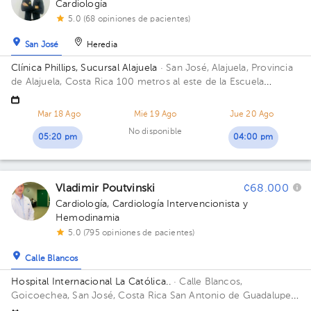
Cardiología
5.0 (68 opiniones de pacientes)
San José
Heredia
Clínica Phillips, Sucursal Alajuela
· San José, Alajuela, Provincia
de Alajuela, Costa Rica
100 metros al este de la Escuela
Guadalajara, Pueblo Nuevo
Mar 18 Ago
Mié 19 Ago
Jue 20 Ago
No disponible
05:20 pm
04:00 pm
Vladimir Poutvinski
¢68.000
Cardiología
,
Cardiología Intervencionista y
Hemodinamia
5.0 (795 opiniones de pacientes)
Calle Blancos
Hospital Internacional La Católica..
· Calle Blancos,
Goicoechea, San José, Costa Rica
San Antonio de Guadalupe,
Goicoechea, frente a los Tribunales de Justicia. Edificio Torre