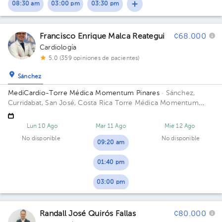
08:30 am
03:00 pm
03:30 pm
Francisco Enrique Malca Reategui
¢68.000
Cardiología
5.0 (359 opiniones de pacientes)
Sánchez
MediCardio-Torre Médica Momentum Pinares
· Sánchez,
Curridabat, San José, Costa Rica
Torre Médica Momentum
Pinares, Frente a Walmart. Edificio Torre Médica. Piso 4.
Consultorio C39.
Lun 10 Ago
Mar 11 Ago
Mié 12 Ago
No disponible
No disponible
09:20 am
01:40 pm
03:00 pm
Randall José Quirós Fallas
¢80.000