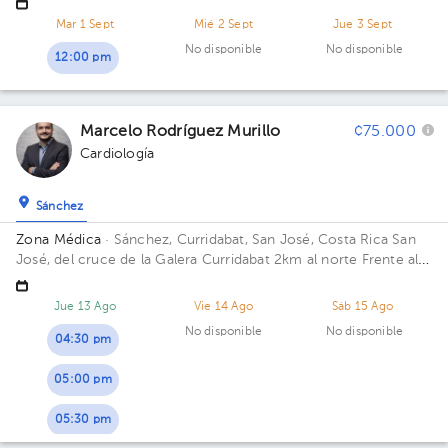
Médica. Piso 5. Consultorio 501/502.
Mar 1 Sept
Mié 2 Sept
Jue 3 Sept
No disponible
No disponible
12:00 pm
Marcelo Rodríguez Murillo
¢75.000
Cardiología
Sánchez
Zona Médica
· Sánchez, Curridabat, San José, Costa Rica
San
José, del cruce de la Galera Curridabat 2km al norte Frente al
Colegio SEK. Avenida Aleste, Oficentro, 3er piso, oficina 309
Piso 3. Consultorio 309.
Jue 13 Ago
Vie 14 Ago
Sáb 15 Ago
No disponible
No disponible
04:30 pm
05:00 pm
05:30 pm