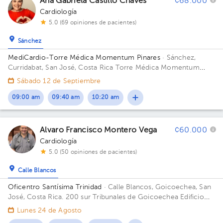
Ana Gabriela Castillo Chaves
¢68.000
Cardiología
5.0 (69 opiniones de pacientes)
Sánchez
MediCardio-Torre Médica Momentum Pinares
· Sánchez,
Curridabat, San José, Costa Rica
Torre Médica Momentum
Pinares, Frente a Walmart.
Sábado 12 de Septiembre
09:00 am
09:40 am
10:20 am
Alvaro Francisco Montero Vega
¢60.000
Cardiología
5.0 (50 opiniones de pacientes)
Calle Blancos
Oficentro Santísima Trinidad
· Calle Blancos, Goicoechea, San
José, Costa Rica.
200 sur Tribunales de Goicoechea Edificio
Santísima Trinidad. Piso 1.
Lunes 24 de Agosto