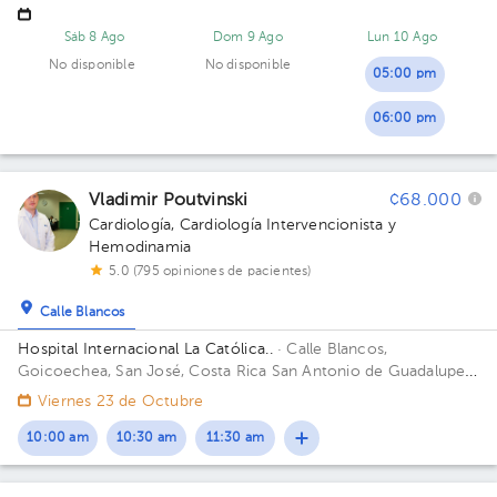
Goicoechea, frente a los Tribunales de Justicia. Edificio Torre
Médica. Piso 5. Consultorio 520-521.
Sáb 8 Ago
Dom 9 Ago
Lun 10 Ago
No disponible
No disponible
05:00 pm
06:00 pm
Vladimir Poutvinski
¢68.000
Cardiología
,
Cardiología Intervencionista y
Hemodinamia
5.0 (795 opiniones de pacientes)
Calle Blancos
Hospital Internacional La Católica..
· Calle Blancos,
Goicoechea, San José, Costa Rica
San Antonio de Guadalupe,
Goicoechea, frente a los Tribunales de Justicia. Edificio Torre
Viernes 23 de Octubre
Médica. Piso 5. Consultorio 501/502.
10:00 am
10:30 am
11:30 am