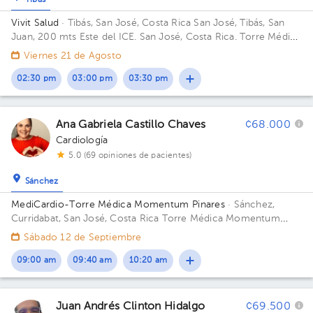
Tibás
Vivit Salud
· Tibás, San José, Costa Rica
San José, Tibás, San
Juan, 200 mts Este del ICE. San José, Costa Rica. Torre Médica
UNIBE. Piso 4
Viernes 21 de Agosto
02:30 pm
03:00 pm
03:30 pm
Ana Gabriela Castillo Chaves
¢68.000
Cardiología
5.0 (69 opiniones de pacientes)
Sánchez
MediCardio-Torre Médica Momentum Pinares
· Sánchez,
Curridabat, San José, Costa Rica
Torre Médica Momentum
Pinares, Frente a Walmart.
Sábado 12 de Septiembre
09:00 am
09:40 am
10:20 am
Juan Andrés Clinton Hidalgo
¢69.500