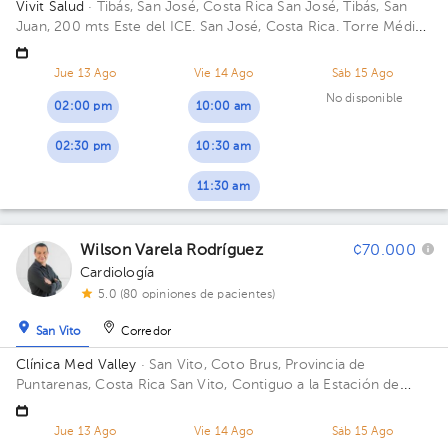
Vivit Salud
· Tibás, San José, Costa Rica
San José, Tibás, San
Juan, 200 mts Este del ICE. San José, Costa Rica. Torre Médica
UNIBE. Piso 4
Jue 13 Ago
Vie 14 Ago
Sáb 15 Ago
No disponible
02:00 pm
10:00 am
02:30 pm
10:30 am
11:30 am
Wilson Varela Rodríguez
¢70.000
Cardiología
5.0 (80 opiniones de pacientes)
San Vito
Corredor
Clínica Med Valley
· San Vito, Coto Brus, Provincia de
Puntarenas, Costa Rica
San Vito, Contiguo a la Estación de
Policia Edificio Med Valley. Piso 1. Consultorio 5.
Jue 13 Ago
Vie 14 Ago
Sáb 15 Ago