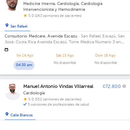
Medicina Interna
,
Cardiología
,
Cardiología
Intervencionista y Hemodinamia
5.0 (243 opiniones de pacientes)
San Rafael
Consultorio Medcare, Avenida Escazu
· San Rafael, Escazú, San
José, Costa Rica
Avenida Escazú, Torre Medica Numero 3 en
quinto piso frente a los baños. Edificio Torre 3. Piso 5.
Consultorio 531.
Vie 14 Ago
Sáb 15 Ago
Dom 16 Ago
No disponible
No disponible
04:30 pm
Manuel Antonio Vindas Villarreal
¢72.800
Cardiología
5.0 (552 opiniones de pacientes)
5 opiniones de profesionales de salud
Calle Blancos
Hospital Internacional La Católica..
· Calle Blancos,