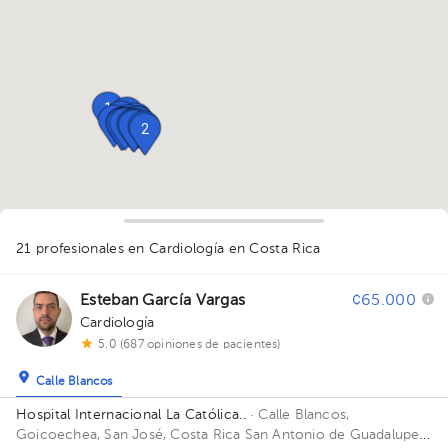
1
1
1
2
2
1
1
3
1
1
1
1
1
1
1
1
2
21 profesionales en Cardiología
en Costa Rica
Esteban García Vargas
¢65.000
Cardiología
1
5.0 (687 opiniones de pacientes)
1
Calle Blancos
Hospital Internacional La Católica..
· Calle Blancos,
Goicoechea, San José, Costa Rica
San Antonio de Guadalupe,