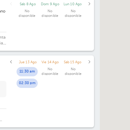
Sáb 8 Ago
Dom 9 Ago
Lun 10 Ago
ano
No
No
No
disponible
disponible
disponible
nta
ia
Jue 13 Ago
Vie 14 Ago
Sáb 15 Ago
No
No
11:30 am
disponible
disponible
02:30 pm
ta