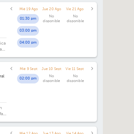
Mié 19 Ago
Jue 20 Ago
Vie 21 Ago
No
No
01:30 pm
disponible
disponible
03:00 pm
04:00 pm
ica
a
Mié 9 Sept
Jue 10 Sept
Vie 11 Sept
ral
No
No
02:00 pm
disponible
disponible
an
fael
e 1
Mié 12 Ago
Jue 13 Ago
Vie 14 Ago