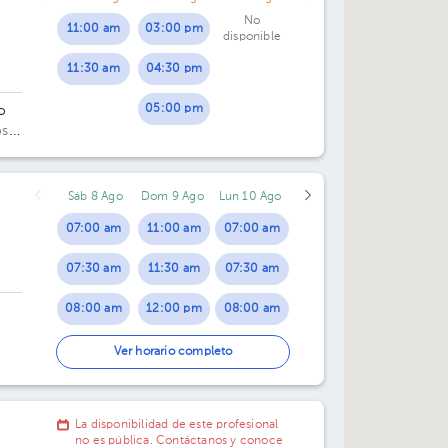
No
11:00 am
03:00 pm
disponible
11:30 am
04:30 pm
05:00 pm
o
osé,
e
Sáb 8 Ago
Dom 9 Ago
Lun 10 Ago
07:00 am
11:00 am
07:00 am
07:30 am
11:30 am
07:30 am
08:00 am
12:00 pm
08:00 am
·
08:30 am
12:30 pm
08:30 am
Ver horario completo
09:00 am
01:00 pm
09:00 am
La disponibilidad de este profesional
09:30 am
01:30 pm
09:30 am
no es pública. Contáctanos y conoce