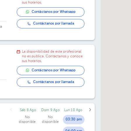
sus horarios.
10:00 am
02:00 pm
10:00 am
Contáctanos por Whatsapp
10:30 am
02:30 pm
10:30 am
Contáctanos por llamada
ta
11:00 am
11:00 am
11:30 am
La disponibilidad de este profesional
12:00 pm
no es pública. Contáctanos y conoce
sus horarios.
12:30 pm
Contáctanos por Whatsapp
01:00 pm
Contáctanos por llamada
01:30 pm
02:00 pm
Sáb 8 Ago
Dom 9 Ago
Lun 10 Ago
02:30 pm
No
No
03:30 pm
disponible
disponible