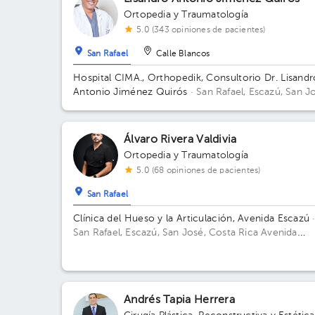
Ortopedia y Traumatología
5.0 (343 opiniones de pacientes)
San Rafael
Calle Blancos
Hospital CIMA., Orthopedik, Consultorio Dr. Lisandr
Antonio Jiménez Quirós
· San Rafael, Escazú, San J
Costa Rica
Autop. Próspero Fernández, San Rafael d
Escazú, San José; Torre 2, piso 3, consultorio 318.
Edificio Torre 2. Piso 3. Consultorio 318.
Álvaro Rivera Valdivia
Ortopedia y Traumatología
5.0 (68 opiniones de pacientes)
San Rafael
Clínica del Hueso y la Articulación, Avenida Escazú
San Rafael, Escazú, San José, Costa Rica
Avenida
Escazú , Torre medica 2, Piso 2, Consultorio 220
Edificio Torre 2: Av. Médica. Piso 2. Consultorio 220.
Andrés Tapia Herrera