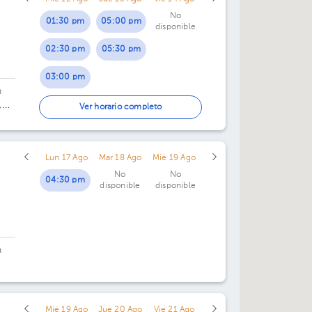
No
01:30 pm
05:00 pm
disponible
02:30 pm
05:30 pm
03:00 pm
n
,
03:30 pm
Ver horario completo
04:00 pm
Lun 17 Ago
Mar 18 Ago
Mié 19 Ago
04:30 pm
No
No
04:30 pm
disponible
disponible
a
Mié 19 Ago
Jue 20 Ago
Vie 21 Ago