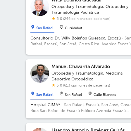
Willy Bolaños Quesada
Ortopedia y Traumatología
,
Ortopedia y
Traumatología Pediátrica
5.0 (246 opiniones de pacientes)
San Rafael
Curridabat
Consultorio Dr. Willy Bolaños Quesada, Escazú
· Sa
Rafael, Escazú, San José, Costa Rica.
Avenida Escazú
Contiguo al Hospital CIMA. Edificio Avenida Médica.
Piso 1. Consultorio 111.
Manuel Chavarría Alvarado
Ortopedia y Traumatología
,
Medicina
Deportiva Ortopédica
5.0 (613 opiniones de pacientes)
San Rafael
San Rafael
Calle Blancos
Hospital CIMA*
· San Rafael, Escazú, San José, Cost
Rica
San Rafael de Escazú Edificio Avenida Escazú
torre. Piso 6. Consultorio 602.
Lisandro Antonio Jiménez Quirós