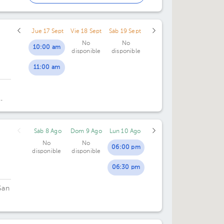
01:00 pm
Jue 17 Sept
Vie 18 Sept
Sáb 19 Sept
01:30 pm
No
No
10:00 am
disponible
disponible
11:00 am
Sáb 8 Ago
Dom 9 Ago
Lun 10 Ago
No
No
06:00 pm
disponible
disponible
06:30 pm
San
14.