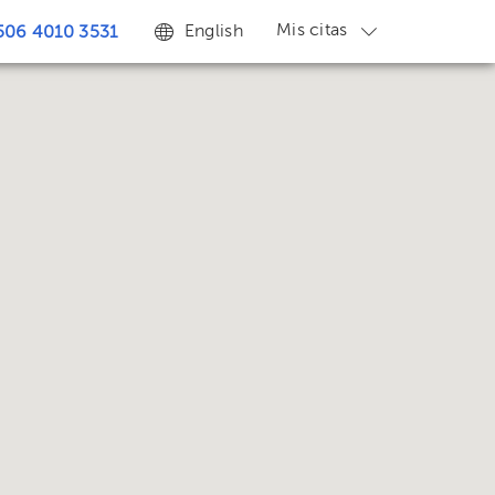
Mis citas
English
506 4010 3531