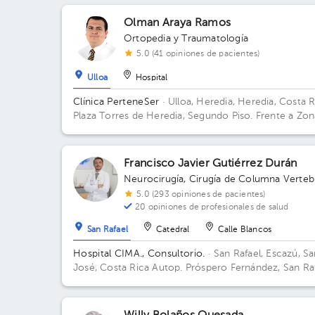
Rica Heredia, 40103, Santa Verde local # V-102
Olman Araya Ramos
Ortopedia y Traumatología
5.0 (41 opiniones de pacientes)
Ulloa
Hospital
Clínica PerteneSer
· Ulloa, Heredia, Heredia, Costa R
Plaza Torres de Heredia, Segundo Piso. Frente a Zon
Franca Metropolitana.
Francisco Javier Gutiérrez Durán
Neurocirugía
,
Cirugía de Columna Verteb
5.0 (293 opiniones de pacientes)
20 opiniones de profesionales de salud
San Rafael
Catedral
Calle Blancos
Hospital CIMA., Consultorio.
· San Rafael, Escazú, S
José, Costa Rica
Autop. Próspero Fernández, San Ra
de Escazú, San José; San Rafael, Escazú Edificio Torr
CIMA. Piso 5. Consultorio 504.