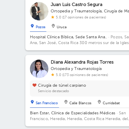
Juan Luis Castro Segura
Ortopedia y Traumatología
,
Cirugía de M
5.0 (17 opiniones de pacientes)
Pozos
Uruca
Hospital Clínica Bíblica, Sede Santa Ana..
· Pozos, Sa
Ana, San José, Costa Rica
300 metros sur de la Igles
Católica de Pozos, Santa Ana
Diana Alexandra Rojas Torres
Ortopedia y Traumatología
5.0 (173 opiniones de pacientes)
Cirugía de túnel carpiano
Servicio destacado
San Francisco
Calle Blancos
Curridabat
Bien Estar, Clínica de Especialidades Médicas
· San
Francisco, Heredia, Heredia, Costa Rica
Heredia, del
CENADA 500 m este, 1 km norte, 000 Heredia, Cos