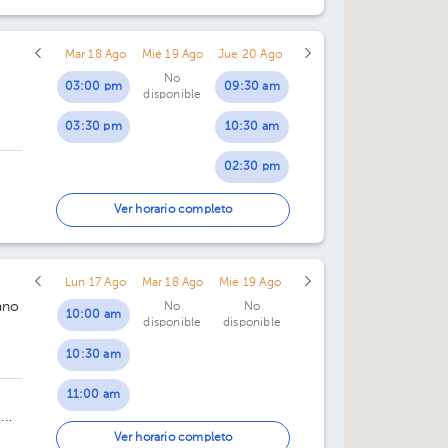
Mar 18 Ago
Mié 19 Ago
Jue 20 Ago
No
03:00 pm
09:30 am
disponible
03:30 pm
10:30 am
02:30 pm
03:30 pm
Ver horario completo
Lun 17 Ago
Mar 18 Ago
Mié 19 Ago
ano
No
No
10:00 am
disponible
disponible
10:30 am
11:00 am
a
11:30 am
Ver horario completo