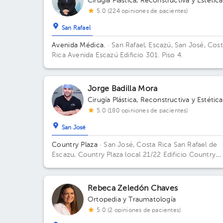
Cirugía Plástica, Reconstructiva y Estética
5.0 (224 opiniones de pacientes)
San Rafael
Avenida Médica.
· San Rafael, Escazú, San José, Cos
Rica
Avenida Escazú Edificio 301. Piso 4.
Jorge Badilla Mora
Cirugía Plástica, Reconstructiva y Estética
5.0 (180 opiniones de pacientes)
San José
Country Plaza
· San José, Costa Rica
San Rafael de
Escazu, Country Plaza local 21/22 Edificio Country
Plaza. Piso 2. Consultorio 21/22.
Rebeca Zeledón Chaves
Ortopedia y Traumatología
5.0 (2 opiniones de pacientes)