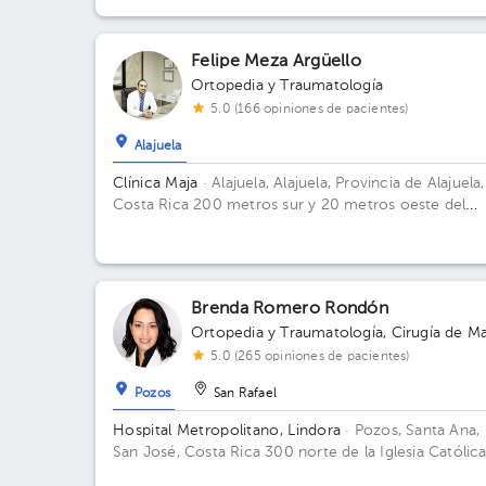
Piso 2do.
Felipe Meza Argüello
Ortopedia y Traumatología
5.0 (166 opiniones de pacientes)
Alajuela
Clínica Maja
· Alajuela, Alajuela, Provincia de Alajuela,
Costa Rica
200 metros sur y 20 metros oeste del
Banco Popular
Brenda Romero Rondón
Ortopedia y Traumatología
,
Cirugía de M
5.0 (265 opiniones de pacientes)
Pozos
San Rafael
Hospital Metropolitano, Lindora
· Pozos, Santa Ana,
San José, Costa Rica
300 norte de la Iglesia Católic
Piso 2. Consultorio 7.