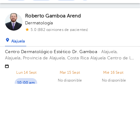
Roberto Gamboa Arend
Dermatología
5.0 (882 opiniones de pacientes)
Alajuela
Centro Dermatológico Estético Dr. Gamboa
· Alajuela,
Alajuela, Provincia de Alajuela, Costa Rica
Alajuela Centro de la
Heladería POPS catedral 100mts N 25mts este
Lun 14 Sept
Mar 15 Sept
Mié 16 Sept
No disponible
No disponible
10:00 am
06:30 pm
Ana Beatriz Quesada Rojas
Dermatología
5.0 (619 opiniones de pacientes)