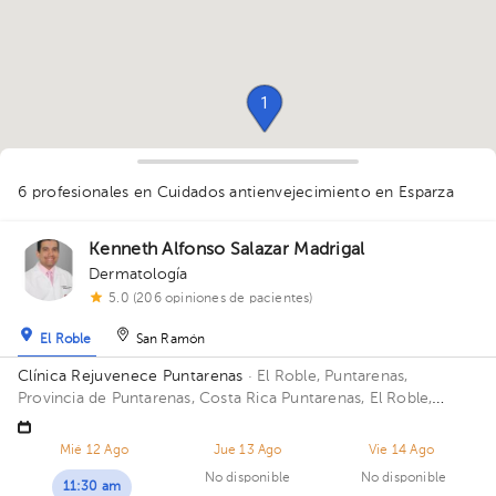
1
6 profesionales en Cuidados antienvejecimiento
en Esparza
1
1
1
1
1
Kenneth Alfonso Salazar Madrigal
1
Dermatología
5.0 (206 opiniones de pacientes)
El Roble
San Ramón
Clínica Rejuvenece Puntarenas
· El Roble, Puntarenas,
Provincia de Puntarenas, Costa Rica
Puntarenas, El Roble,
Puerto Plaza 23.
Mié 12 Ago
Jue 13 Ago
Vie 14 Ago
No disponible
No disponible
11:30 am