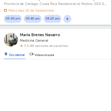
Provincia de Cartago, Costa Rica
Residencial el Molino, 500 0 y
10 S del Polideportivo.
Miércoles 16 de Septiembre
05:00 pm
05:40 pm
06:20 pm
Maria Brenes Navarro
Medicina General
5.0 (49 opiniones de pacientes)
Occidental
Videoconsulta
Consultorio Dra. Brenes Navarro
· Occidental, Cartago,
Provincia de Cartago, Costa Rica.
Centro Comercial El Molino,
local 3 Edificio 1. Piso 1. Consultorio 3.
Hoy
, Jueves 6 de Agosto
08:00 am
12:00 pm
01:00 pm
Tobías Alcides Ramírez Rojas
Ortopedia y Traumatología
,
Ortopedia y
Traumatología Pediátrica