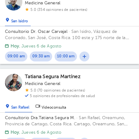
1
1
2
1
1
1
Medicina General
5.0 (354 opiniones de pacientes)
San Isidro
Consultorio Dr. Oscar Carvajal
· San Isidro, Vázquez de
Coronado, San José, Costa Rica.
100 este y 175 norte de la
Clínica de Coronado.
Hoy
, Jueves 6 de Agosto
09:00 am
09:30 am
10:00 am
Tatiana Segura Martínez
Medicina General
5.0 (70 opiniones de pacientes)
5 opiniones de profesionales de salud
San Rafael
Videoconsulta
Consultorio Dra.Tatiana Segura M.
· San Rafael, Oreamuno,
Provincia de Cartago, Costa Rica.
Cartago, Oreamuno, San
Rafael, 25mts sur de Lubricentro Oreamuno Edificio Amarillo.
Hoy
, Jueves 6 de Agosto
Consultorio 4.