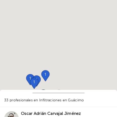
1
1
1
1
2
2
1
1
1
33 profesionales en Infiltraciones
en Guácimo
Oscar Adrián Carvajal Jiménez
1
1
1