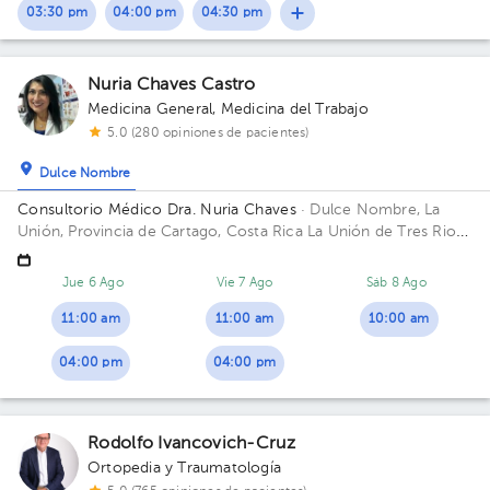
03:30 pm
04:00 pm
04:30 pm
Nuria Chaves Castro
Medicina General
,
Medicina del Trabajo
5.0 (280 opiniones de pacientes)
Dulce Nombre
Consultorio Médico Dra. Nuria Chaves
· Dulce Nombre, La
Unión, Provincia de Cartago, Costa Rica
La Unión de Tres Rios,
Dulce Nombre del bar la Esquina de Papi, 25 mtrs este, tercera
casa a la derecha
Jue 6 Ago
Vie 7 Ago
Sáb 8 Ago
11:00 am
11:00 am
10:00 am
04:00 pm
04:00 pm
Rodolfo Ivancovich-Cruz
Ortopedia y Traumatología