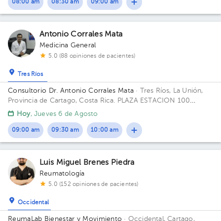
08:00 am
08:30 am
09:00 am
Antonio Corrales Mata
Medicina General
5.0 (88 opiniones de pacientes)
Tres Ríos
Consultorio Dr. Antonio Corrales Mata
· Tres Ríos, La Unión,
Provincia de Cartago, Costa Rica.
PLAZA ESTACION 100
METROS ESTE DEL MAS X MENOS. Edificio PLAZA ESTACIÓN.
Hoy
, Jueves 6 de Agosto
Piso 2. Consultorio 14.
09:00 am
09:30 am
10:00 am
Luis Miguel Brenes Piedra
Reumatología
5.0 (152 opiniones de pacientes)
Occidental
ReumaLab Bienestar y Movimiento
· Occidental, Cartago,