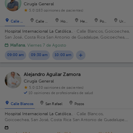
Cirugía General
5.0 (183 opiniones de pacientes)
Calle Blancos
Calle Blancos
Hospital
Heredia
Pozos
Uruca
Hospital Internacional La Católica..
· Calle Blancos, Goicoechea,
San José, Costa Rica
San Antonio de Guadalupe, Goicoechea,
frente a los Tribunales de Justicia. Edificio Torre Médica. Piso 2.
Mañana
, Viernes 7 de Agosto
Consultorio 207.
09:00 am
09:30 am
10:00 am
Alejandro Aguilar Zamora
Cirugía General
5.0 (130 opiniones de pacientes)
10 opiniones de profesionales de salud
Calle Blancos
San Rafael
Pozos
Hospital Internacional La Católica..
· Calle Blancos,
Goicoechea, San José, Costa Rica
San Antonio de Guadalupe,
Goicoechea, frente a los Tribunales de Justicia. Edificio Anexo.
Piso 4to. Consultorio 424.