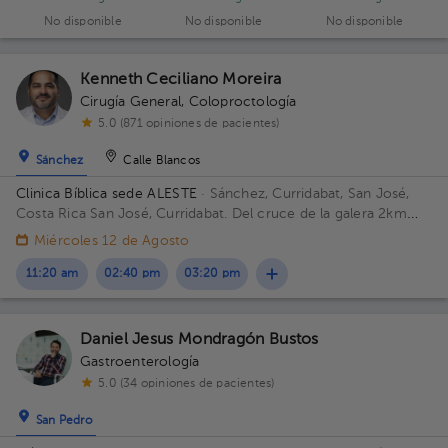
No disponible
No disponible
No disponible
Kenneth Ceciliano Moreira
Cirugía General
,
Coloproctología
5.0 (871 opiniones de pacientes)
Sánchez
Calle Blancos
Clinica Bíblica sede ALESTE
· Sánchez, Curridabat, San José,
Costa Rica
San José, Curridabat. Del cruce de la galera 2km
norte, frente al colegio SEK. Piso 6. Consultorio 617.
Miércoles 12 de Agosto
11:20 am
02:40 pm
03:20 pm
Daniel Jesus Mondragón Bustos
Gastroenterología
5.0 (34 opiniones de pacientes)
San Pedro