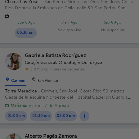
Clínica Los Yoses
· San Pedro, Montes de Oca, San José, Costa
Rica
Frente a la Embajada de Chile, calle 39, San Pedro, San
José, Costa Rica.
Jue 6 Ago
Vie 7 Ago
Sáb 8 Ago
No disponible
No disponible
06:30 pm
Gabriela Batista Rodríguez
Cirugía General
,
Oncología Quirúrgica
5.0 (50 opiniones de pacientes)
Carmen
San Vicente
Torre Meredice
· Carmen, San José, Costa Rica
50 metros
Oeste de la esquina Noroeste del Hospital Calderón Guardia
Piso 3. Consultorio 3.
Mañana
, Viernes 7 de Agosto
01:00 pm
01:30 pm
02:00 pm
Alberto Pagés Zamora