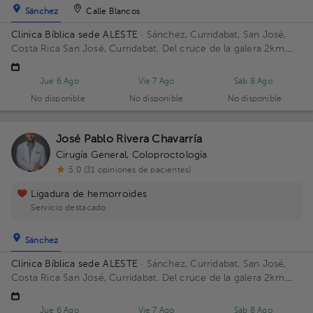
Sánchez
Calle Blancos
Clinica Bíblica sede ALESTE
· Sánchez, Curridabat, San José,
Costa Rica
San José, Curridabat. Del cruce de la galera 2km
norte, frente al colegio SEK. Piso 5. Consultorio 513.
Jue 6 Ago
Vie 7 Ago
Sáb 8 Ago
No disponible
No disponible
No disponible
José Pablo Rivera Chavarría
Cirugía General
,
Coloproctología
5.0 (31 opiniones de pacientes)
Ligadura de hemorroides
Servicio destacado
Sánchez
Clinica Bíblica sede ALESTE
· Sánchez, Curridabat, San José,
Costa Rica
San José, Curridabat. Del cruce de la galera 2km
norte, frente al colegio SEK. Piso 6. Consultorio 615.
Jue 6 Ago
Vie 7 Ago
Sáb 8 Ago