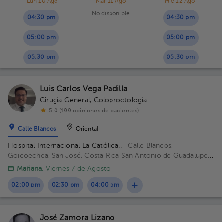
Lun 10 Ago
Mar 11 Ago
Mié 12 Ago
No disponible
04:30 pm
04:30 pm
05:00 pm
05:00 pm
05:30 pm
05:30 pm
Luis Carlos Vega Padilla
Cirugía General
,
Coloproctología
5.0 (199 opiniones de pacientes)
Calle Blancos
Oriental
Hospital Internacional La Católica..
· Calle Blancos,
Goicoechea, San José, Costa Rica
San Antonio de Guadalupe,
Goicoechea, frente a los Tribunales de Justicia. Edificio Torre
Mañana
, Viernes 7 de Agosto
Médica. Piso 3. Consultorio 343.
02:00 pm
02:30 pm
04:00 pm
José Zamora Lizano