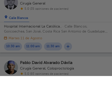
Cirugía General
5.0 (35 opiniones de pacientes)
Calle Blancos
Hospital Internacional La Católica..
· Calle Blancos,
Goicoechea, San José, Costa Rica
San Antonio de Guadalupe,
Goicoechea, frente a los Tribunales de Justicia. Edificio Torre
Martes 11 de Agosto
Médica. Piso 4. Consultorio 402.
10:30 am
11:00 am
11:30 am
Pablo David Alvarado Dávila
Cirugía General
,
Coloproctología
5.0 (93 opiniones de pacientes)
Calle Blancos
San José
Hospital Internacional La Católica..
· Calle Blancos,
Goicoechea, San José, Costa Rica
San Antonio de Guadalupe,
Goicoechea, frente a los Tribunales de Justicia. Edificio Torre
Médica. Piso 3. Consultorio 408.
Jue 6 Ago
Vie 7 Ago
Sáb 8 Ago