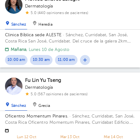
Dermatología
5.0 (440 opiniones de pacientes)
Sánchez
Heredia
Clinica Bíblica sede ALESTE
· Sánchez, Curridabat, San José,
Costa Rica
San José, Curridabat. Del cruce de la galera 2km
norte, frente al colegio SEK. Edificio Aleste. Piso 5. Consultorio
Mañana
, Lunes 10 de Agosto
507.
10:00 am
10:30 am
11:00 am
Fu Lin Yu Tseng
Dermatología
5.0 (567 opiniones de pacientes)
Sánchez
Grecia
Oficentro Momentum Pinares.
· Sánchez, Curridabat, San José,
Costa Rica
Oficentro Momentum Pinares, Curridabat Edificio
Oficentro Momentum P. Piso segundo piso. Consultorio 2-5.
Lun 12 Oct
Mar 13 Oct
Mié 14 Oct