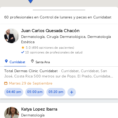
1
60 profesionales en Control de lunares y pecas
en Curridabat
1
1
4
1
1
1
1
1
1
3
1
2
1
1
1
1
1
1
1
1
1
Juan Carlos Quesada Chacón
1
Dermatología
,
Cirugía Dermatológica
,
Dermatología
Estética
5.0 (496 opiniones de pacientes)
10 opiniones de profesionales de salud
Curridabat
Santa Ana
Total Dermas Clinic Curridabat
· Curridabat, Curridabat, San
José, Costa Rica
500 metros sur de Pops. El Prado, Curridabat,
San José.
Martes 29 de Septiembre
04:40 pm
05:00 pm
05:20 pm
Katya Lopez Ibarra
Dermatología