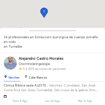
1
1
1
7
1
14 profesionales en Extracción quirúrgica de cuerpo extraño
en oido
1
1
en Turrialba
1
1
1
1
Alejandro Castro Morales
Otorrinolaringología
5.0 (539 opiniones de pacientes)
Sánchez
Calle Blancos
Clinica Bíblica sede ALESTE
· Sánchez, Curridabat, San José,
Costa Rica
San José, Curridabat. Del cruce de la galera 2km
norte, frente al colegio SEK. Piso 5. Consultorio 510.
Dom 9 Ago
Lun 10 Ago
Mar 11 Ago