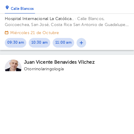
Calle Blancos
Hospital Internacional La Católica..
· Calle Blancos,
Goicoechea, San José, Costa Rica
San Antonio de Guadalupe,
Goicoechea, frente a los Tribunales de Justicia. Edificio Torre
Miércoles 21 de Octubre
Médica. Piso 2. Consultorio 231.
09:30 am
10:30 am
11:00 am
Juan Vicente Benavides Vílchez
Otorrinolaringología
5.0 (132 opiniones de pacientes)
Calle Blancos
Hospital Internacional La Católica..
· Calle Blancos,
Goicoechea, San José, Costa Rica
San Antonio de Guadalupe,
Goicoechea, frente a los Tribunales de Justicia. Edificio Torre
Viernes 14 de Agosto
Médica. Piso 3. Consultorio 342.
03:55 pm
04:15 pm
04:35 pm