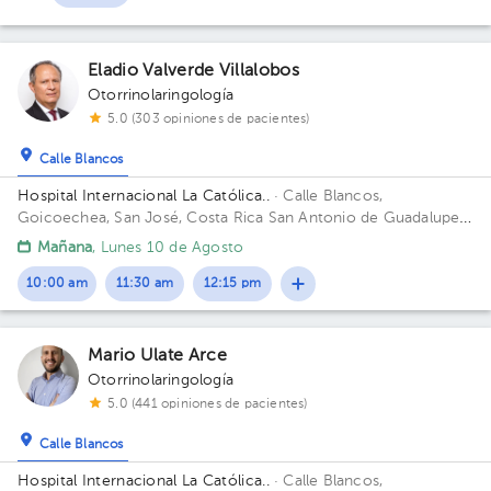
Eladio Valverde Villalobos
Otorrinolaringología
5.0 (303 opiniones de pacientes)
Calle Blancos
Hospital Internacional La Católica..
· Calle Blancos,
Goicoechea, San José, Costa Rica
San Antonio de Guadalupe,
Goicoechea, frente a los Tribunales de Justicia. Edificio Torre
Mañana
, Lunes 10 de Agosto
Médica. Piso 2. Consultorio 231.
10:00 am
11:30 am
12:15 pm
Mario Ulate Arce
Otorrinolaringología
5.0 (441 opiniones de pacientes)
Calle Blancos
Hospital Internacional La Católica..
· Calle Blancos,