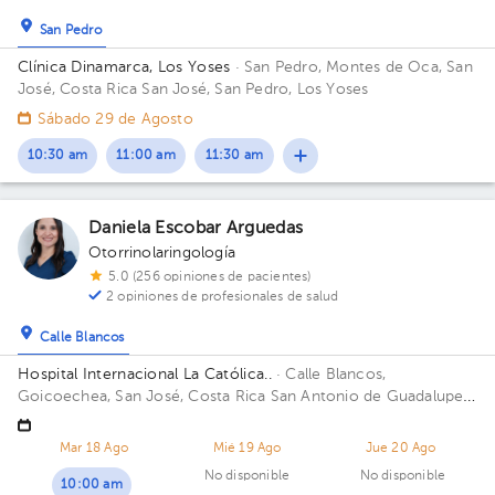
San Pedro
Clínica Dinamarca, Los Yoses
· San Pedro, Montes de Oca, San
José, Costa Rica
San José, San Pedro, Los Yoses
Sábado 29 de Agosto
10:30 am
11:00 am
11:30 am
Daniela Escobar Arguedas
Otorrinolaringología
5.0 (256 opiniones de pacientes)
2 opiniones de profesionales de salud
Calle Blancos
Hospital Internacional La Católica..
· Calle Blancos,
Goicoechea, San José, Costa Rica
San Antonio de Guadalupe,
Goicoechea, frente a los Tribunales de Justicia. Edificio Torre
Médica. Piso 4. Consultorio 445.
Mar 18 Ago
Mié 19 Ago
Jue 20 Ago
No disponible
No disponible
10:00 am