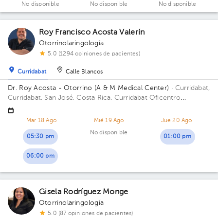
No disponible
No disponible
No disponible
Roy Francisco Acosta Valerín
Otorrinolaringología
5.0 (1294 opiniones de pacientes)
Curridabat
Calle Blancos
Dr. Roy Acosta - Otorrino (A & M Medical Center)
· Curridabat,
Curridabat, San José, Costa Rica.
Curridabat Oficentro
Momentum Pinares Edificio Oficentro Momentum P. Piso 2.
Consultorio 05.
Mar 18 Ago
Mié 19 Ago
Jue 20 Ago
No disponible
05:30 pm
01:00 pm
06:00 pm
Gisela Rodríguez Monge
Otorrinolaringología
5.0 (87 opiniones de pacientes)