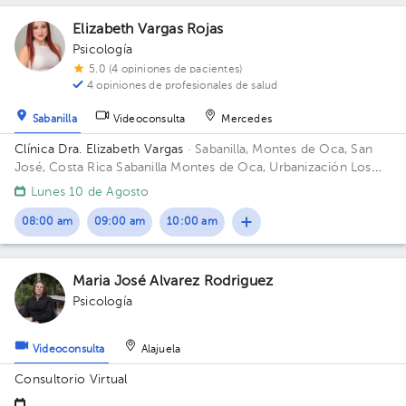
Elizabeth Vargas Rojas
Psicología
5.0 (4 opiniones de pacientes)
4 opiniones de profesionales de salud
Sabanilla
Videoconsulta
Mercedes
Clínica Dra. Elizabeth Vargas
· Sabanilla, Montes de Oca, San
José, Costa Rica
Sabanilla Montes de Oca, Urbanización Los
Rosales, de la rotondita 100 metros al norte y 50 al este.
Lunes 10 de Agosto
Después de los tres pinos seguidos, portones negros, mano
derecha. Consultorio 1.
08:00 am
09:00 am
10:00 am
Maria José Alvarez Rodriguez
Psicología
Videoconsulta
Alajuela
Consultorio Virtual