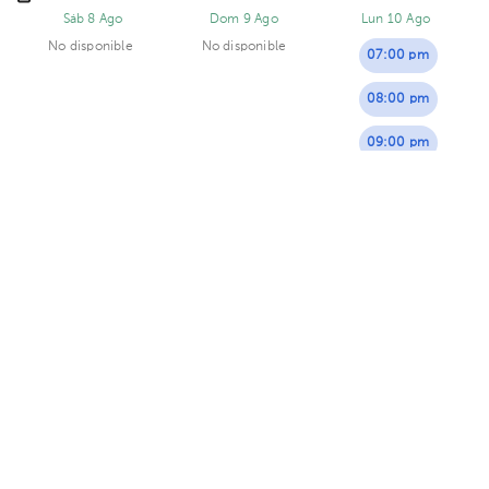
Sáb 8 Ago
Dom 9 Ago
Lun 10 Ago
No disponible
No disponible
07:00 pm
08:00 pm
09:00 pm
Maritza Calderón Solano
Psicología
5.0 (13 opiniones de pacientes)
8 opiniones de profesionales de salud
Sánchez
Videoconsulta
Consultorio Psicológico MSc. Maritza Calderón S
· Sánchez,
Curridabat, San José, Costa Rica.
Oficentro Momentum
Pinares, Curridabat. Piso 3. Consultorio 3-5.
Sáb 8 Ago
Dom 9 Ago
Lun 10 Ago
No disponible
No disponible
04:00 pm