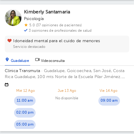
Kimberly Santamaria
Psicología
5.0 (37 opiniones de pacientes)
3 opiniones de profesionales de salud
Idoneidad mental para el cuido de menores
Servicio destacado
Guadalupe
Videoconsulta
Clinica Transmuta
· Guadalupe, Goicoechea, San José, Costa
Rica
Guadalupe, 100 mts Norte de la Escuela Pilar Jiménez.
Edificio de 3 pisos a mano derecha con ventanales verdes: SV
Clínica Integral.
Mié 12 Ago
Jue 13 Ago
Vie 14 Ago
No disponible
11:00 am
09:00 am
02:00 pm
05:00 pm