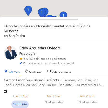
1
2
1
1
1
1
1
1
1
1
1
1
1
1
1
1
1
1
1
14 profesionales en Idoneidad mental para el cuido de
1
1
1
menores
1
1
en San Pedro
1
1
Eddy Arguedas Oviedo
Psicología
5.0 (13 opiniones de pacientes)
2 opiniones de profesionales de salud
Carmen
Santa Ana
Videoconsulta
Centro Emotion - Barrio Escalante
· Carmen, San José, San
José, Costa Rica
San José, Barrio Escalante. 100 metros al Este
de la Rotonda del Farolito. Casa Emotio
Lun 31 Ago
Mar 1 Sept
Mié 2 Sept
No disponible
No disponible
12:00 pm