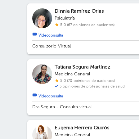
Dinnia Ramírez Orias
Psiquiatría
5.0 (67 opiniones de pacientes)
Videoconsulta
Consultorio Virtual
Tatiana Segura Martínez
Medicina General
5.0 (70 opiniones de pacientes)
5 opiniones de profesionales de salud
Videoconsulta
Dra Segura - Consulta virtual
Eugenia Herrera Quirós
Medicina General