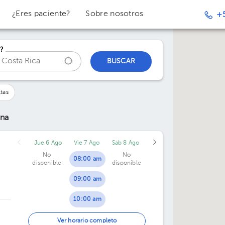
¿Eres paciente?
Sobre nosotros
+
?
BUSCAR
tas
ona
Jue 6 Ago
Vie 7 Ago
Sáb 8 Ago
No
No
08:00 am
disponible
disponible
09:00 am
10:00 am
01:00 pm
Ver horario completo