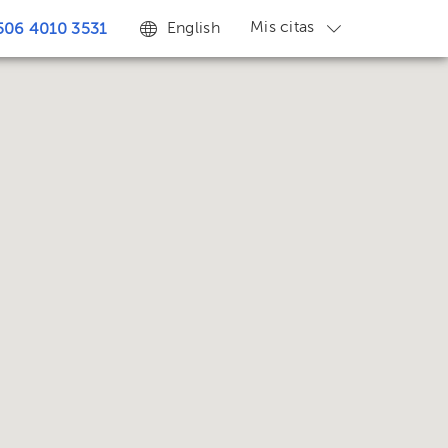
Mis citas
English
506 4010 3531