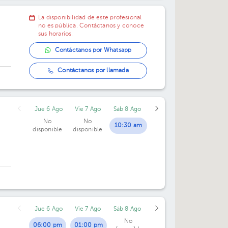
La disponibilidad de este profesional
no es pública. Contáctanos y conoce
sus horarios.
Contáctanos por Whatsapp
Contáctanos por llamada
Jue 6 Ago
Vie 7 Ago
Sáb 8 Ago
No
No
10:30 am
disponible
disponible
Jue 6 Ago
Vie 7 Ago
Sáb 8 Ago
No
06:00 pm
01:00 pm