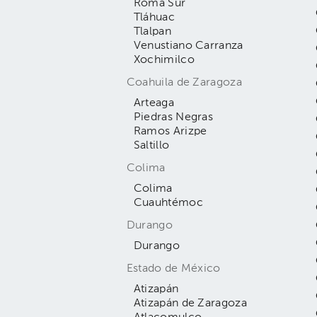
Roma Sur
Tláhuac
Tlalpan
Venustiano Carranza
Xochimilco
Coahuila de Zaragoza
Arteaga
Piedras Negras
Ramos Arizpe
Saltillo
Colima
Colima
Cuauhtémoc
Durango
Durango
Estado de México
Atizapán
Atizapán de Zaragoza