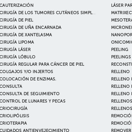
CAUTERIZACIÓN
LÁSER P
CIRUGÍA DE LOS TUMORES CUTÁNEOS SIMPLES (CON BIÓPSIA)
MATRIXE
CIRUGÍA DE PIEL
MESOTER
CIRUGÍA DE UÑA ENCARNADA
MICRONE
CIRUGÍA DE XANTELASMA
NANOPO
CIRUGÍA LIPOMA
ONICOMI
CIRUGÍA LÁSER
PEELING
CIRUGÍA LÓBULO
PEELINGS
CIRUGÍA REGULAR PARA CÁNCER DE PIEL
RECONST
COLGAJOS Y/O INJERTOS
RELLENO
COLOCACIÓN DE ENZIMAS.
RELLENO 
CONSULTA
RELLENO 
CONSULTA DE SEGUIMIENTO
RELLENO 
CONTROL DE LUNARES Y PECAS
RELLENO
CRIOCIRUGÍA
CRIOLIPÓLISIS
REMOCIÓ
CRIOTERAPIA
REMOCIÓN
CUIDADOS ANTIENVEJECIMIENTO