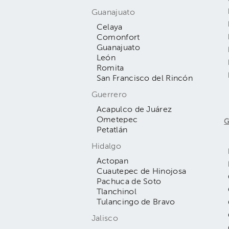
Guanajuato
Celaya
Comonfort
Guanajuato
León
Romita
San Francisco del Rincón
Guerrero
Acapulco de Juárez
Ometepec
G
Petatlán
Hidalgo
Actopan
Cuautepec de Hinojosa
Pachuca de Soto
Tlanchinol
Tulancingo de Bravo
Jalisco