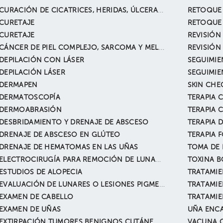
CURACIÓN DE CICATRICES, HERIDAS, ÚLCERAS, QUEMADAS. INCLUYE EXTIRPACIÓN O DESBRIDAMIENTO Y CIERRE DIRECTO
CURETAJE
RETOQUE 
CURETAJE
REVISIÓN
CÁNCER DE PIEL COMPLEJO, SARCOMA Y MELANOMA
DEPILACIÓN CON LÁSER
SEGUIMIE
DEPILACIÓN LÁSER
SEGUIMIE
DERMAPEN
SKIN CHE
DERMATOSCOPÍA
TERAPIA 
DERMOABRASIÓN
DESBRIDAMIENTO Y DRENAJE DE ABSCESO
TERAPIA 
DRENAJE DE ABSCESO EN GLÚTEO
TERAPIA 
DRENAJE DE HEMATOMAS EN LAS UÑAS
TOMA DE 
ELECTROCIRUGÍA PARA REMOCIÓN DE LUNARES
TOXINA B
ESTUDIOS DE ALOPECIA
TRATAMIE
EVALUACIÓN DE LUNARES O LESIONES PIGMENTADAS (PIEL)
TRATAMIE
EXAMEN DE CABELLO
TRATAMIE
EXAMEN DE UÑAS
UÑA ENC
EXTIRPACIÓN TUMORES BENIGNOS CUTÁNEOS (QUISTE EPIDÉRMICO, NEVUS, LIPOMAS, ANGIOMAS, ETC.)