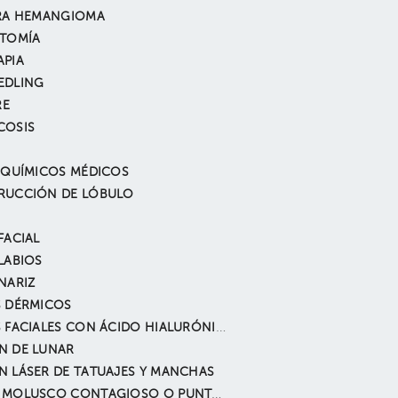
ARA HEMANGIOMA
CTOMÍA
APIA
EDLING
RE
COSIS
 QUÍMICOS MÉDICOS
RUCCIÓN DE LÓBULO
FACIAL
LABIOS
NARIZ
S DÉRMICOS
RELLENOS FACIALES CON ÁCIDO HIALURÓNICO
N DE LUNAR
 LÁSER DE TATUAJES Y MANCHAS
REMOVER MOLUSCO CONTAGIOSO O PUNTOS RUBÍ