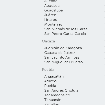
Allende
Apodaca
Guadalupe
Juárez
Linares
Monterrey
San Nicolás de los Garza
San Pedro Garza García
Oaxaca
Juchitán de Zaragoza
Oaxaca de Juárez
San Jacinto Amilpas
San Miguel del Puerto
Puebla
Ahuacatlán
Atlixco
Puebla
San Andrés Cholula
Tecamachalco
Tehuacán
Zacatlán