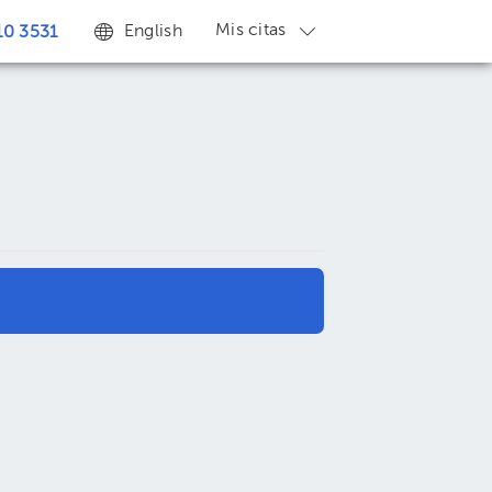
Mis citas
English
0 3531