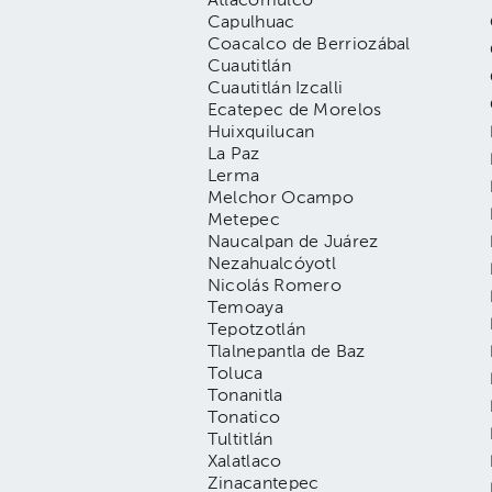
Atlacomulco
Capulhuac
Coacalco de Berriozábal
Cuautitlán
Cuautitlán Izcalli
Ecatepec de Morelos
Huixquilucan
La Paz
Lerma
Melchor Ocampo
Metepec
Naucalpan de Juárez
Nezahualcóyotl
Nicolás Romero
Temoaya
Tepotzotlán
Tlalnepantla de Baz
Toluca
Tonanitla
Tonatico
Tultitlán
Xalatlaco
Zinacantepec