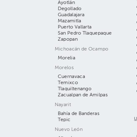
Ayotlán
Degollado
Guadalajara
Mazamitla
Puerto Vallarta
San Pedro Tlaquepaque
Zapopan
Michoacán de Ocampo
Morelia
Morelos
Cuernavaca
Temixco
Tlaquiltenango
Zacualpan de Amilpas
Nayarit
Bahía de Banderas
U
Tepic
Nuevo León