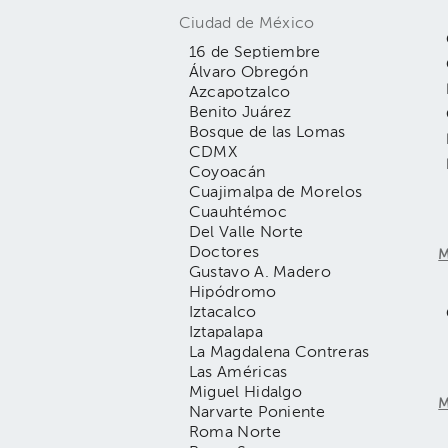
Ciudad de México
16 de Septiembre
Álvaro Obregón
Azcapotzalco
Benito Juárez
Bosque de las Lomas
CDMX
Coyoacán
Cuajimalpa de Morelos
Cuauhtémoc
Del Valle Norte
Doctores
M
Gustavo A. Madero
Hipódromo
Iztacalco
Iztapalapa
La Magdalena Contreras
Las Américas
Miguel Hidalgo
M
Narvarte Poniente
Roma Norte