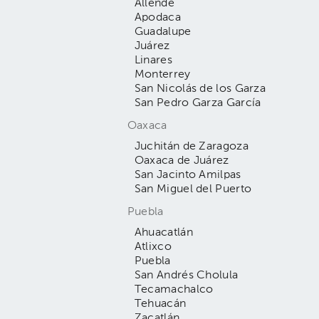
Allende
Apodaca
Guadalupe
Juárez
Linares
Monterrey
San Nicolás de los Garza
San Pedro Garza García
Oaxaca
Juchitán de Zaragoza
Oaxaca de Juárez
San Jacinto Amilpas
San Miguel del Puerto
Puebla
Ahuacatlán
Atlixco
Puebla
San Andrés Cholula
Tecamachalco
Tehuacán
Zacatlán