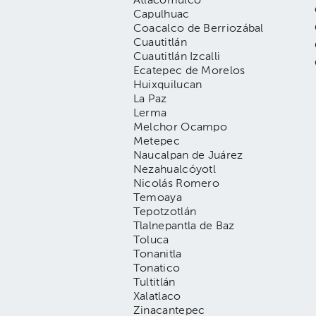
Atlacomulco
Capulhuac
Coacalco de Berriozábal
Cuautitlán
Cuautitlán Izcalli
Ecatepec de Morelos
Huixquilucan
La Paz
Lerma
Melchor Ocampo
Metepec
Naucalpan de Juárez
Nezahualcóyotl
Nicolás Romero
Temoaya
Tepotzotlán
Tlalnepantla de Baz
Toluca
Tonanitla
Tonatico
Tultitlán
Xalatlaco
Zinacantepec