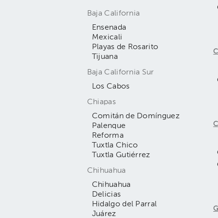
Baja California
Ensenada
Mexicali
Playas de Rosarito
C
Tijuana
Baja California Sur
Los Cabos
Chiapas
Comitán de Domínguez
C
Palenque
Reforma
Tuxtla Chico
Tuxtla Gutiérrez
Chihuahua
Chihuahua
Delicias
Hidalgo del Parral
G
Juárez