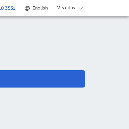
Mis citas
English
0 3531