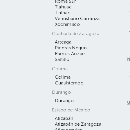
Roma Sur
Tláhuac
Tlalpan
Venustiano Carranza
Xochimilco
Coahuila de Zaragoza
Arteaga
Piedras Negras
Ramos Arizpe
Saltillo
N
Colima
Colima
Cuauhtémoc
Durango
Durango
U
Estado de México
Atizapán
Atizapán de Zaragoza